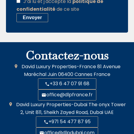
J’ai lu et j'accepte la
politique de
confidentialité
de ce site
Envoyer
Contactez-nous
David Luxury Properties-France
81 Avenue
Maréchal Juin
06400
Cannes France
+33 6 47 07 91 68
office@dlpfrance.fr
David Luxury Properties-Dubai
The onyx Tower
2, Unit 811, Sheikh Zayed Road, Dubai UAE
+971 54 477 87 95
office@dlpdubai.com